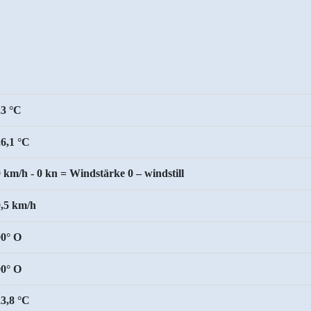
23 °C
26,1 °C
 km/h - 0 kn = Windstärke 0 – windstill
0,5 km/h
90° O
90° O
23,8 °C